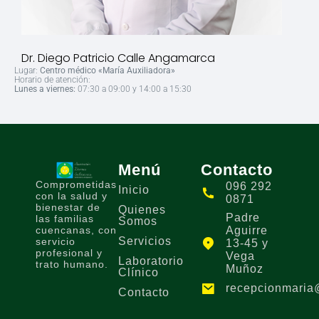
Dr. Diego Patricio Calle Angamarca
Lugar:
Centro médico «María Auxiliadora»
Horario de atención:
Lunes a viernes:
07:30 a 09:00 y 14:00 a 15:30
Menú
Contacto
Comprometidas
096 292
Inicio
con la salud y
0871
bienestar de
Quienes
Padre
las familias
Somos
cuencanas, con
Aguirre
Servicios
servicio
13-45 y
profesional y
Vega
Laboratorio
trato humano.
Muñoz
Clínico
recepcionmaria
Contacto