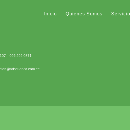
Inicio
Quienes Somos
Servici
1107 – 096 292 0871
acion@adscuenca.com.ec