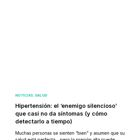
Inicio
Quienes Somos
Servici
,
NOTICIAS
SALUD
Hipertensión: el ‘enemigo silencioso’
que casi no da síntomas (y cómo
detectarlo a tiempo)
Muchas personas se sienten “bien” y asumen que su
salud está perfecta… pero la presión alta puede