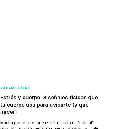
os
Laboratorio Clínico
Contacto
,
NOTICIAS
SALUD
Estrés y cuerpo: 8 señales físicas que
tu cuerpo usa para avisarte (y qué
hacer)
Mucha gente cree que el estrés solo es “mental”,
pero el cuerpo lo muestra primero: dolores, gastritis,